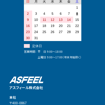
日
月
火
水
木
金
土
ない場合がありますので、あらかじめご了承ください。
1
【個人情報の開示等】
2
3
4
5
6
7
8
お客様には、ご自身の個人情報に対する利用目的の通知、開示、内容の
9
10
11
12
13
14
15
訂正、追加又は 削除、利用の停止、消去及び第三者への提供の停止を
求める権利があります。必要な場合 には、下記の窓口まで連絡くださ
16
17
18
19
20
21
22
い。
23
24
25
26
27
28
29
アスフィール株式会社 個人情報保護管理推進事務局 個人情報相
30
31
談窓口
〒400-0867 山梨県甲府市青沼3-17-15
定休日
■TEL：055-233-1141 ■FAX：055-233-1142
営業時間：
平 日 9:00～18:00
■E-mail： info@asfeel.jp
土曜日 9:00～17:00（年末年始除く）
アスフィール株式会社
本社
〒400-0867