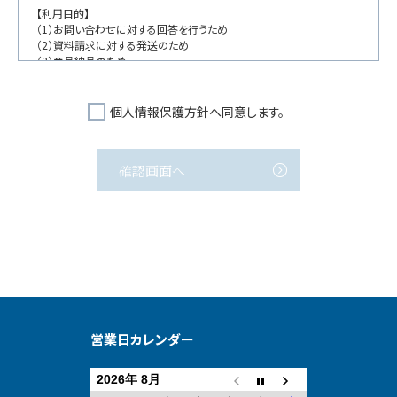
【利用目的】
（1）お問い合わせに対する回答を行うため
（2）資料請求に対する発送のため
（3）商品納品のため
（4）サービス実施のため
（5）弊社の商品、サービス、催し物のご案内のため
個人情報保護方針へ同意します。
【第三者への提供】
弊社は法律で定められている場合を除いて、お客様の個人情報を当該
本人の同意を得ず 第三者に開示･提供することはありません。ただし、
官公庁等から法的な手続きにより 個人情報について開示が求められた
場合は、関係法令に反しない範囲において、お客様の 同意なく個人情報
を提供することがあります。
【個人情報の取扱い業務の委託】
弊社は事業運営上、お客様により良いサービスを提供するために業務の
一部を外部に委託しており、業務委託先に対してお客様の個人情報を
預けることがあります。この場合、個人情報を適切に取り扱っていると認
められる委託先を選定し、契約等において個人情報の適正管理・機密保
持などによりお客様の個人情報の漏洩防止に必要な事項を取決め、適
切な管理を実施させます。
営業日カレンダー
【個人情報提供の任意性】
お客様が弊社に対して個人情報を提供することは任意です。但し、個人
2026年 8月
情報を提供されない場合には、弊社からの返信やサービスの提供ができ